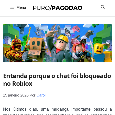
Pular
Menu
para
o
conteúdo
Entenda porque o chat foi bloqueado
no Roblox
15 janeiro 2026
Por
Carol
Nos últimos dias, uma mudança importante passou a