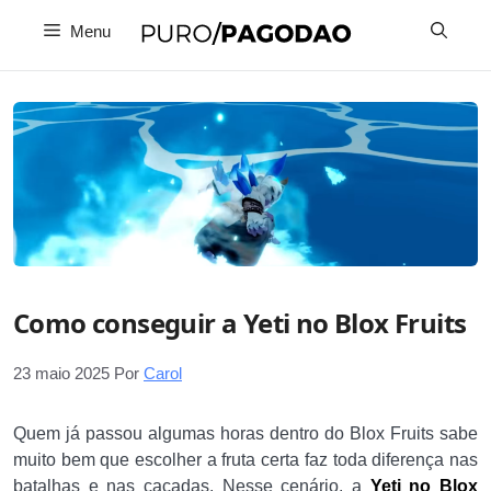
Pular
Menu
para
o
conteúdo
Como conseguir a Yeti no Blox Fruits
23 maio 2025
Por
Carol
Quem já passou algumas horas dentro do Blox Fruits sabe
muito bem que escolher a fruta certa faz toda diferença nas
batalhas e nas caçadas. Nesse cenário, a
Yeti no Blox