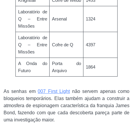
Knightfall
Cofre de Webb
1493
Laboratório de
Q – Entre
Arsenal
1324
Missões
Laboratório de
Q – Entre
Cofre de Q
4397
Missões
A Onda do
Porta do
1864
Futuro
Arquivo
As senhas em
007 First Light
não servem apenas como
bloqueios temporários. Elas também ajudam a construir a
atmosfera de espionagem característica da franquia James
Bond, fazendo com que cada descoberta pareça parte de
uma investigação maior.