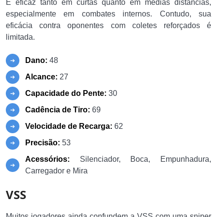
É eficaz tanto em curtas quanto em médias distâncias,
especialmente em combates internos. Contudo, sua
eficácia contra oponentes com coletes reforçados é
limitada.
Dano:
48
Alcance:
27
Capacidade do Pente:
30
Cadência de Tiro:
69
Velocidade de Recarga:
62
Precisão:
53
Acessórios:
Silenciador, Boca, Empunhadura,
Carregador e Mira
VSS
Muitos jogadores ainda confundem a VSS com uma sniper