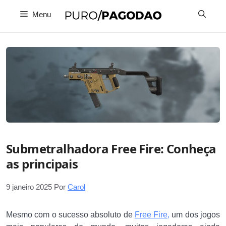
Pular
Menu
para
o
conteúdo
Submetralhadora Free Fire: Conheça
as principais
9 janeiro 2025
Por
Carol
Mesmo com o sucesso absoluto de
Free Fire,
um dos jogos