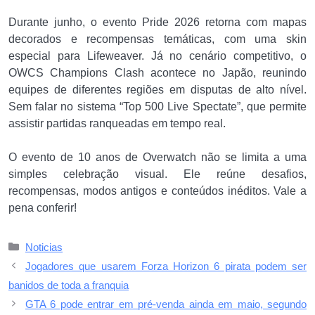
Durante junho, o evento Pride 2026 retorna com mapas
decorados e recompensas temáticas, com uma skin
especial para Lifeweaver. Já no cenário competitivo, o
OWCS Champions Clash acontece no Japão, reunindo
equipes de diferentes regiões em disputas de alto nível.
Sem falar no sistema “Top 500 Live Spectate”, que permite
assistir partidas ranqueadas em tempo real.
O evento de 10 anos de Overwatch não se limita a uma
simples celebração visual. Ele reúne desafios,
recompensas, modos antigos e conteúdos inéditos. Vale a
pena conferir!
Categorias
Noticias
Jogadores que usarem Forza Horizon 6 pirata podem ser
banidos de toda a franquia
GTA 6 pode entrar em pré-venda ainda em maio, segundo