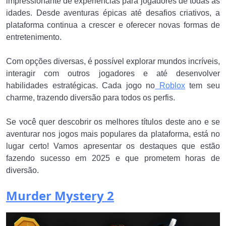
impressionante de experiências para jogadores de todas as
idades. Desde aventuras épicas até desafios criativos, a
plataforma continua a crescer e oferecer novas formas de
entretenimento.
Com opções diversas, é possível explorar mundos incríveis,
interagir com outros jogadores e até desenvolver
habilidades estratégicas. Cada jogo no
Roblox
tem seu
charme, trazendo diversão para todos os perfis.
Se você quer descobrir os melhores títulos deste ano e se
aventurar nos jogos mais populares da plataforma, está no
lugar certo! Vamos apresentar os destaques que estão
fazendo sucesso em 2025 e que prometem horas de
diversão.
Murder Mystery 2