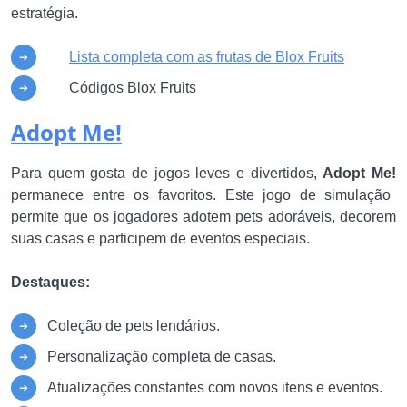
estratégia.
Lista completa com as frutas de Blox Fruits
Códigos Blox Fruits
Adopt Me!
Para quem gosta de jogos leves e divertidos,
Adopt Me!
permanece entre os favoritos. Este jogo de simulação
permite que os jogadores adotem pets adoráveis, decorem
suas casas e participem de eventos especiais.
Destaques:
Coleção de pets lendários.
Personalização completa de casas.
Atualizações constantes com novos itens e eventos.