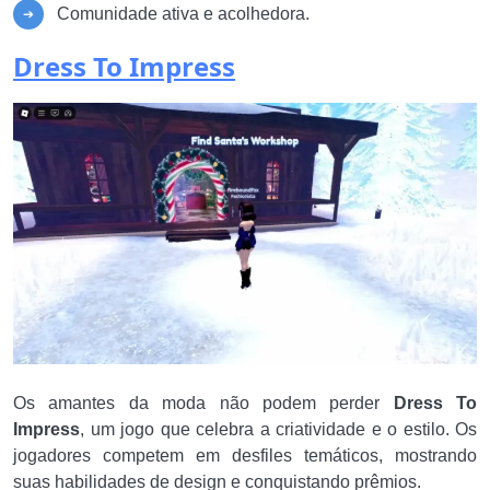
Comunidade ativa e acolhedora.
Dress To Impress
Os amantes da moda não podem perder
Dress To
Impress
, um jogo que celebra a criatividade e o estilo. Os
jogadores competem em desfiles temáticos, mostrando
suas habilidades de design e conquistando prêmios.