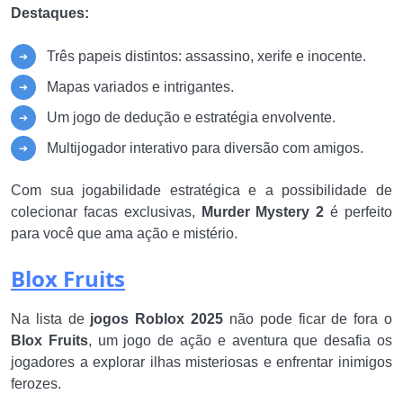
Destaques:
Três papeis distintos: assassino, xerife e inocente.
Mapas variados e intrigantes.
Um jogo de dedução e estratégia envolvente.
Multijogador interativo para diversão com amigos.
Com sua jogabilidade estratégica e a possibilidade de
colecionar facas exclusivas,
Murder Mystery 2
é perfeito
para você que ama ação e mistério.
Blox Fruits
Na lista de
jogos Roblox 2025
não pode ficar de fora o
Blox Fruits
, um jogo de ação e aventura que desafia os
jogadores a explorar ilhas misteriosas e enfrentar inimigos
ferozes.