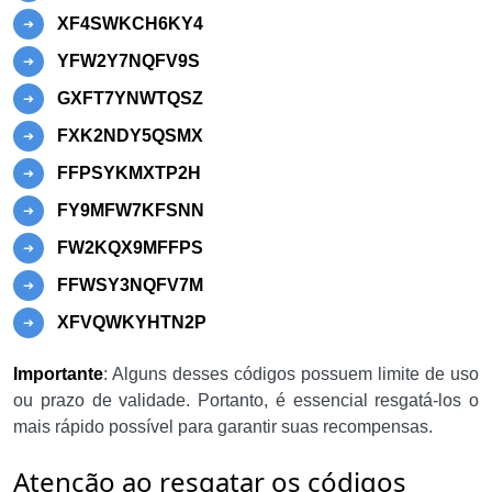
XF4SWKCH6KY4
YFW2Y7NQFV9S
GXFT7YNWTQSZ
FXK2NDY5QSMX
FFPSYKMXTP2H
FY9MFW7KFSNN
FW2KQX9MFFPS
FFWSY3NQFV7M
XFVQWKYHTN2P
Importante
: Alguns desses códigos possuem limite de uso
ou prazo de validade. Portanto, é essencial resgatá-los o
mais rápido possível para garantir suas recompensas.
Atenção ao resgatar os códigos