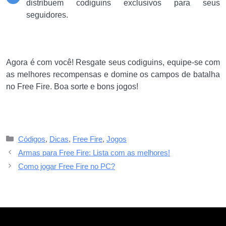
distribuem codiguins exclusivos para seus
seguidores.
Agora é com você! Resgate seus codiguins, equipe-se com
as melhores recompensas e domine os campos de batalha
no Free Fire. Boa sorte e bons jogos!
Categorias
Códigos
,
Dicas
,
Free Fire
,
Jogos
Armas para Free Fire: Lista com as melhores!
Como jogar Free Fire no PC?