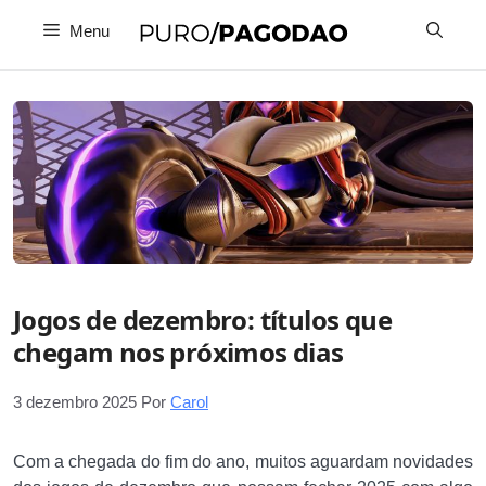
Pular
Menu
para
o
conteúdo
Jogos de dezembro: títulos que
chegam nos próximos dias
3 dezembro 2025
Por
Carol
Com a chegada do fim do ano, muitos aguardam novidades