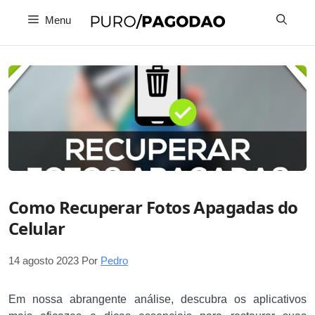
Pular
Menu
para
o
conteúdo
Como Recuperar Fotos Apagadas do
Celular
14 agosto 2023
Por
ㅤㅤPedro
Em nossa abrangente análise, descubra os aplicativos