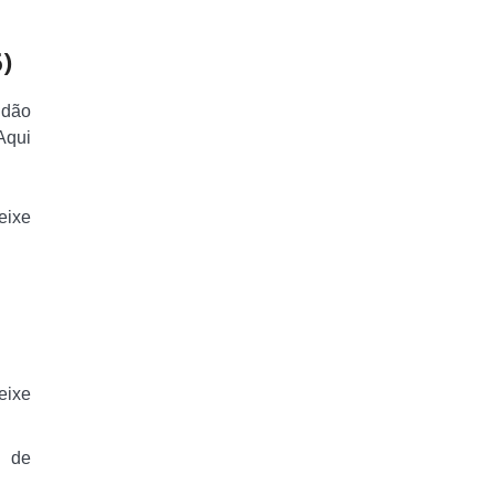
)
 dão
 Aqui
eixe
eixe
s de