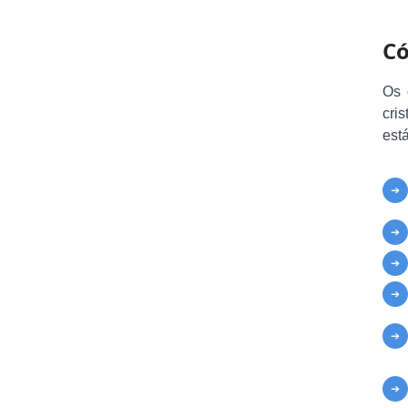
Có
Os 
cris
est