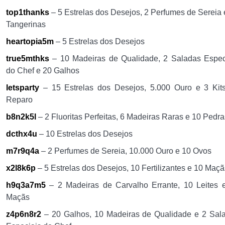
top1thanks
– 5 Estrelas dos Desejos, 2 Perfumes de Sereia 
Tangerinas
heartopia5m
– 5 Estrelas dos Desejos
true5mthks
– 10 Madeiras de Qualidade, 2 Saladas Espec
do Chef e 20 Galhos
letsparty
– 15 Estrelas dos Desejos, 5.000 Ouro e 3 Kit
Reparo
b8n2k5l
– 2 Fluoritas Perfeitas, 6 Madeiras Raras e 10 Pedra
dcthx4u
– 10 Estrelas dos Desejos
m7r9q4a
– 2 Perfumes de Sereia, 10.000 Ouro e 10 Ovos
x2l8k6p
– 5 Estrelas dos Desejos, 10 Fertilizantes e 10 Maçã
h9q3a7m5
– 2 Madeiras de Carvalho Errante, 10 Leites 
Maçãs
z4p6n8r2
– 20 Galhos, 10 Madeiras de Qualidade e 2 Sal