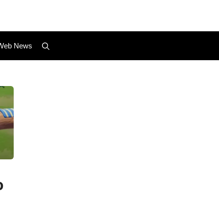
Web News
o