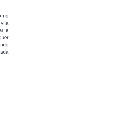
o no
vila
ar e
quer
ando
cada