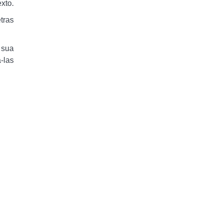
xto.
tras
 sua
-las