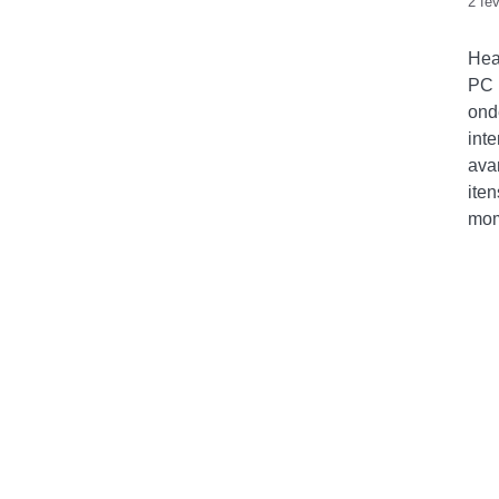
2 fe
Hea
PC 
ond
int
ava
ite
mom