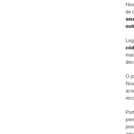
Hea
de 
seu
out
Log
cód
mai
dec
O jo
Nov
aco
rec
Por
pre
pos
aqu