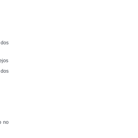
 dos
ejos
 dos
o no