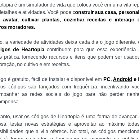
rtopia é um simulador de vida que coloca você em uma vila rep
detalhes e atividades. Você pode c
onstruir sua casa, personal
 avatar, cultivar plantas, cozinhar receitas e interagir
ros moradores.
o, a variedade de atividades deixa cada dia o jogo diferente, 
igos de Heartopia
contribuem para que essa experiência 
s prática, fornecendo recursos e itens que podem ser usado
oração, no cultivo e em receitas.
go é gratuito, fácil de instalar e disponível em
PC,
Android
e 
os códigos são lançados com frequência, incentivando vo
mpanhar as redes sociais do jogo para não perder nen
ompensa.
tanto, usar os códigos de Heartopia é uma forma de avançar
ssa, testar novas estratégias e aproveitar ao máximo toda
sibilidades que a vila oferece. No total, os códigos mencion
i já foram validados e funcionam no momento da publica