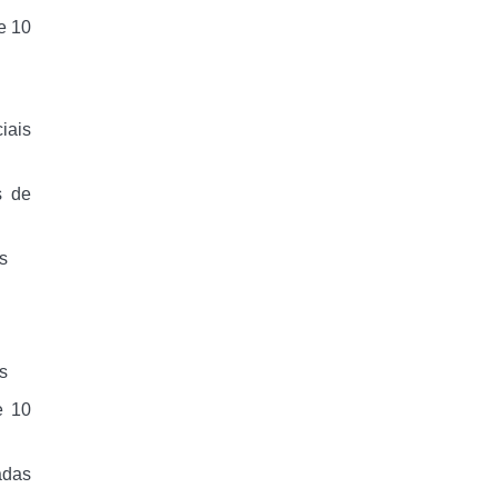
e 10
iais
s de
s
s
e 10
adas