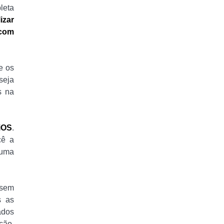
leta
izar
 com
e os
seja
s na
iOS
.
cê a
huma
 sem
s as
ados
ção,