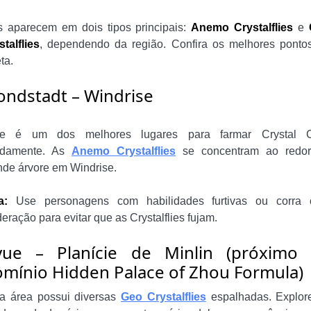
s aparecem em dois tipos principais:
Anemo Crystalflies
e
stalflies
, dependendo da região. Confira os melhores ponto
ta.
ndstadt – Windrise
e é um dos melhores lugares para farmar Crystal 
idamente. As
Anemo Crystalflies
se concentram ao redo
nde árvore em Windrise.
a:
Use personagens com habilidades furtivas ou corra
eração para evitar que as Crystalflies fujam.
yue – Planície de Minlin (próximo
mínio Hidden Palace of Zhou Formula)
a área possui diversas
Geo Crystalflies
espalhadas. Explor