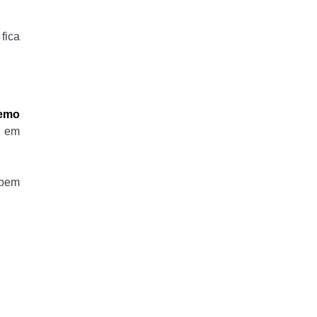
 fica
emo
s em
 bem