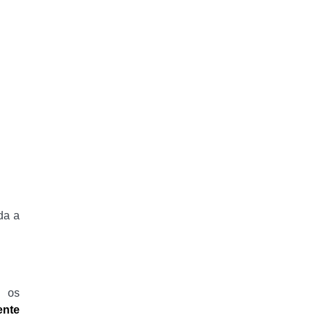
da a
s os
ente