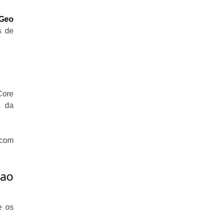
Geo
s de
Core
r da
 com
 ao
e os