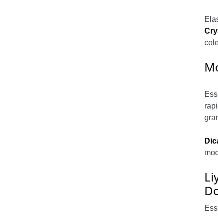
Ela
Cry
cole
Mo
Ess
rap
gra
Dic
mod
Li
Do
Ess