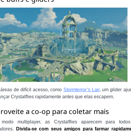
áreas de difícil acesso, como
Stormterror’s Lair
, um glider aju
ançar Crystalflies rapidamente antes que elas escapem.
roveite a co-op para coletar mais
modo multiplayer, as Crystalflies aparecem para todo
adores.
Divida-se com seus amigos para farmar rapidam