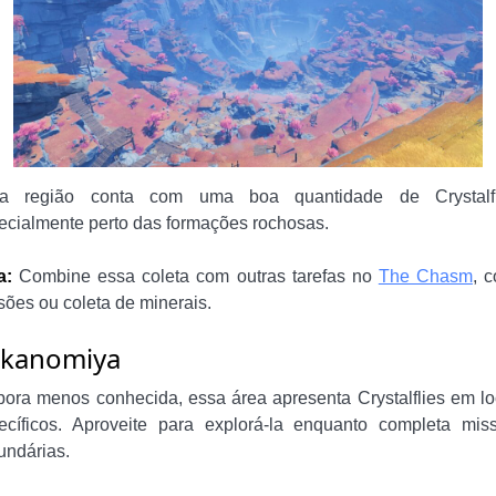
a região conta com uma boa quantidade de Crystalfl
ecialmente perto das formações rochosas.
a:
Combine essa coleta com outras tarefas no
The Chasm
, 
sões ou coleta de minerais.
kanomiya
ora menos conhecida, essa área apresenta Crystalflies em lo
ecíficos. Aproveite para explorá-la enquanto completa mis
undárias.