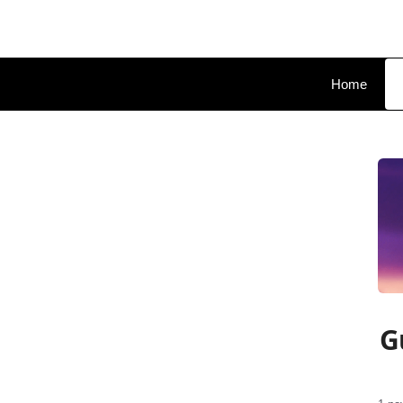
Pular
para
o
conteúdo
Home
G