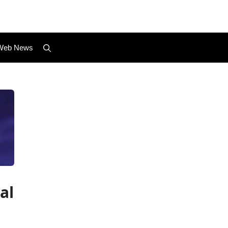
Web News
al