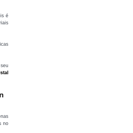
ois é
iais
icas
 seu
stal
in
enas
s no