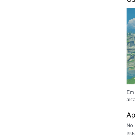
Em 
alc
Ap
No 
jog