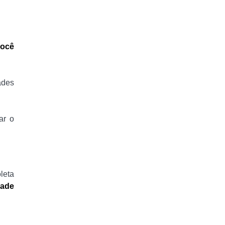
ocê
ades
ar o
leta
dade