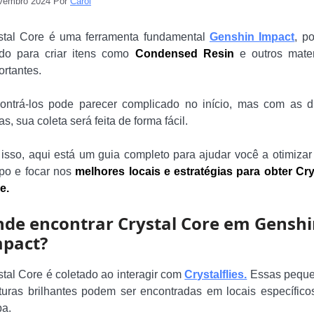
vembro 2024
Por
Carol
stal Core é uma ferramenta fundamental
Genshin Impact
, p
do para criar itens como
Condensed Resin
e outros mater
ortantes.
ontrá-los pode parecer complicado no início, mas com as d
as, sua coleta será feita de forma fácil.
 isso, aqui está um guia completo para ajudar você a otimizar
po e focar nos
melhores locais e estratégias para obter Cry
e.
de encontrar Crystal Core em Gensh
pact?
stal Core é coletado ao interagir com
Crystalflies.
Essas pequ
aturas brilhantes podem ser encontradas em locais específico
a.