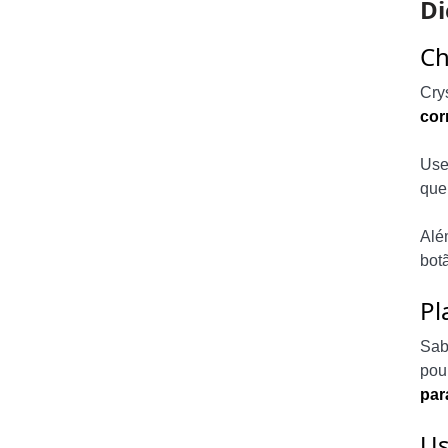
Di
Ch
Cry
cor
Us
que
Alé
bot
Pl
Sab
pou
par
Us