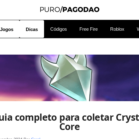
Códigos
Free Fire
Roblox
Jogos
Dicas
uia completo para coletar Cryst
Core