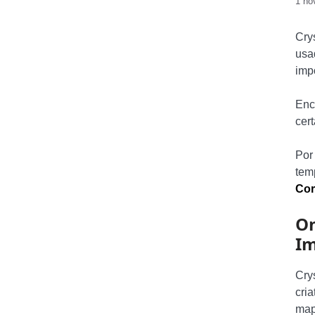
1 no
Cry
usa
imp
Enc
cert
Por
tem
Cor
On
Im
Cry
cri
map