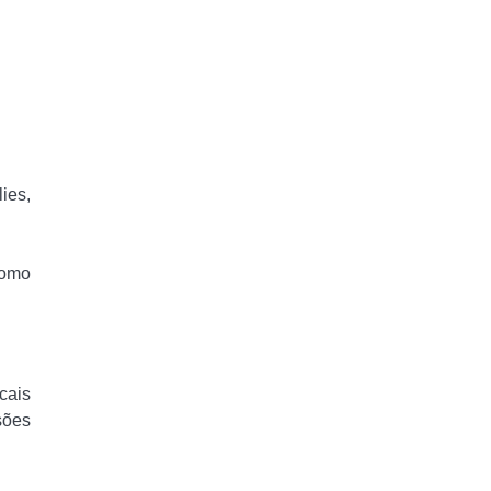
ies,
como
cais
sões