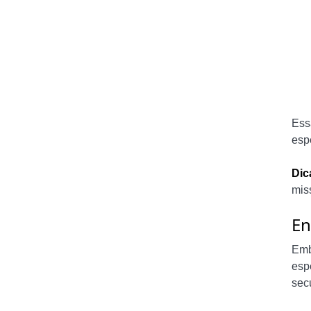
Ess
esp
Dic
mis
En
Emb
esp
sec