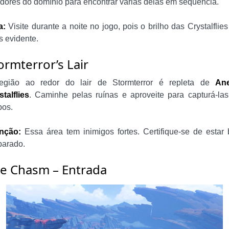
edores do domínio para encontrar várias delas em sequência.
a:
Visite durante a noite no jogo, pois o brilho das Crystalflies
s evidente.
ormterror’s Lair
egião ao redor do lair de Stormterror é repleta de
An
stalflies
. Caminhe pelas ruínas e aproveite para capturá-la
pos.
nção:
Essa área tem inimigos fortes. Certifique-se de estar
parado.
e Chasm – Entrada