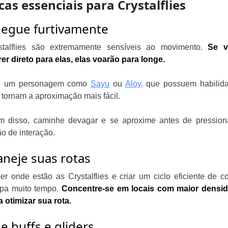
cas essenciais para Crystalflies
egue furtivamente
stalflies são extremamente sensíveis ao movimento.
Se v
rer direto para elas, elas voarão para longe.
e um personagem como
Sayu
ou
Aloy,
que possuem habilid
 tornam a aproximação mais fácil.
m disso, caminhe devagar e se aproxime antes de pression
ão de interação.
aneje suas rotas
er onde estão as Crystalflies e criar um ciclo eficiente de co
pa muito tempo.
Concentre-se em locais com maior densi
a otimizar sua rota.
e buffs e gliders