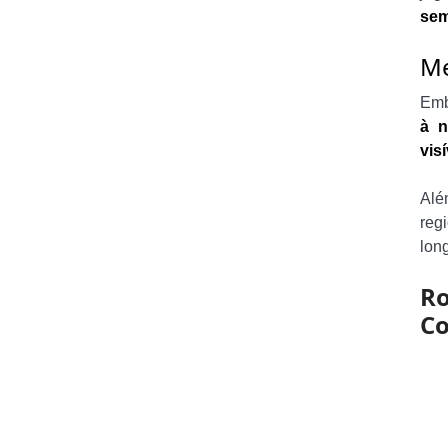
sem
Me
Emb
à n
visí
Alé
reg
lon
Ro
Co