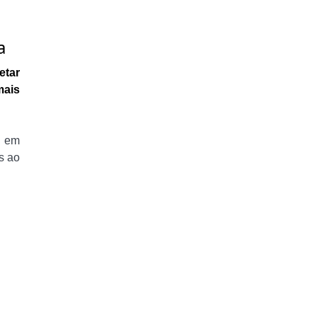
a
etar
mais
, em
s ao