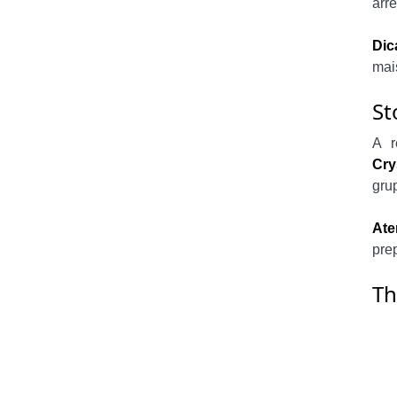
arr
Dic
mai
St
A r
Cry
gru
Ate
pre
Th