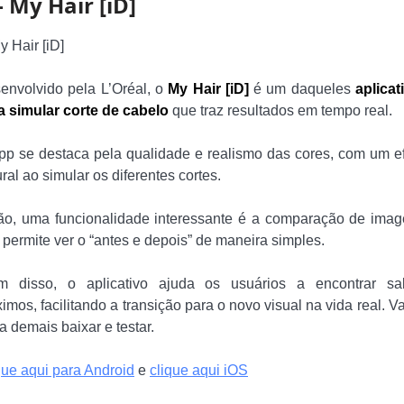
– My Hair [iD]
envolvido pela L’Oréal, o
My Hair [iD]
é um daqueles
aplicat
a simular corte de cabelo
que traz resultados em tempo real.
pp se destaca pela qualidade e realismo das cores, com um ef
ral ao simular os diferentes cortes.
ão, uma funcionalidade interessante é a comparação de imag
 permite ver o “antes e depois” de maneira simples.
m disso, o aplicativo ajuda os usuários a encontrar sa
imos, facilitando a transição para o novo visual na vida real. V
a demais baixar e testar.
que aqui para Android
e
clique aqui iOS