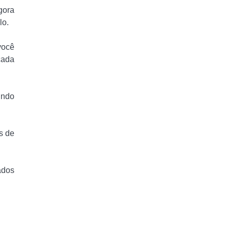
gora
lo.
você
cada
indo
s de
ados