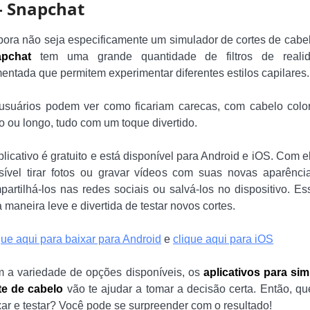
– Snapchat
ora não seja especificamente um simulador de cortes de cabel
pchat
tem uma grande quantidade de filtros de reali
entada que permitem experimentar diferentes estilos capilares.
usuários podem ver como ficariam carecas, com cabelo color
to ou longo, tudo com um toque divertido.
licativo é gratuito e está disponível para Android e iOS. Com el
sível tirar fotos ou gravar vídeos com suas novas aparênci
partilhá-los nas redes sociais ou salvá-los no dispositivo. Es
 maneira leve e divertida de testar novos cortes.
que aqui para baixar para Android
e
clique aqui para iOS
 a variedade de opções disponíveis, os
aplicativos para sim
te de cabelo
vão te ajudar a tomar a decisão certa. Então, que
xar e testar? Você pode se surpreender com o resultado!