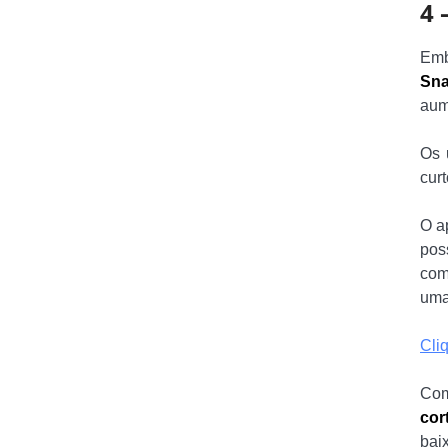
4 
Emb
Sna
aum
Os 
cur
O ap
pos
com
uma
Cli
Com
cor
bai