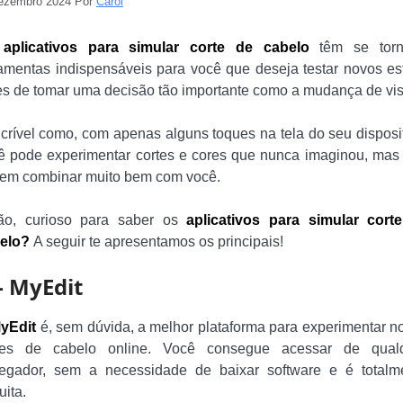
ezembro 2024
Por
Carol
s
aplicativos para simular corte de cabelo
têm se torn
ramentas indispensáveis para você que deseja testar novos est
es de tomar uma decisão tão importante como a mudança de vis
ncrível como, com apenas alguns toques na tela do seu disposit
ê pode experimentar cortes e cores que nunca imaginou, mas
em combinar muito bem com você.
ão, curioso para saber os
aplicativos para simular cort
elo?
A seguir te apresentamos os principais!
– MyEdit
yEdit
é, sem dúvida, a melhor plataforma para experimentar n
tes de cabelo online. Você consegue acessar de qual
egador, sem a necessidade de baixar software e é totalm
uita.