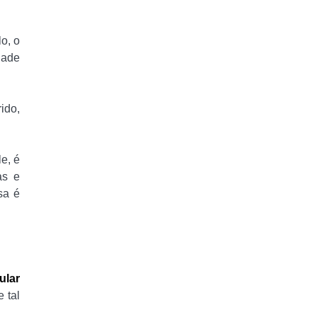
o, o
dade
ido,
e, é
as e
sa é
ular
 tal