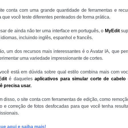
ite conta com uma grande quantidade de ferramentas e recu
a que você teste diferentes penteados de forma prática.
sar de ainda não ter uma interface em português, o
MyEdit
sup
 idiomas, incluindo inglês, espanhol e francês.
ão, um dos recursos mais interessantes é o Avatar IA, que per
erimentar uma variedade impressionante de cortes.
você está em dúvida sobre qual estilo combina mais com voc
dit
é daqueles
aplicativos para simular corte de cabelo
ê precisa usar.
m disso, o site conta com ferramentas de edição, como remoçã
do e correção de fotos desfocadas para que você tenha result
issionais.
que aqui e saiba mais!