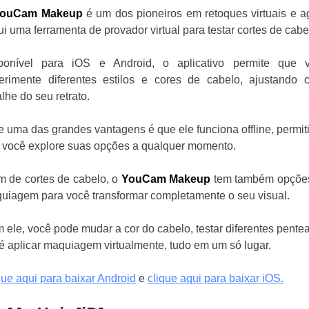
ouCam Makeup
é um dos pioneiros em retoques virtuais e a
ui uma ferramenta de provador virtual para testar cortes de cabe
ponível para iOS e Android, o aplicativo permite que 
erimente diferentes estilos e cores de cabelo, ajustando 
lhe do seu retrato.
e uma das grandes vantagens é que ele funciona offline, permit
 você explore suas opções a qualquer momento.
m de cortes de cabelo, o
YouCam Makeup
tem também opçõe
uiagem para você transformar completamente o seu visual.
 ele, você pode mudar a cor do cabelo, testar diferentes pente
té aplicar maquiagem virtualmente, tudo em um só lugar.
que aqui para baixar Android
e
clique aqui para baixar iOS.