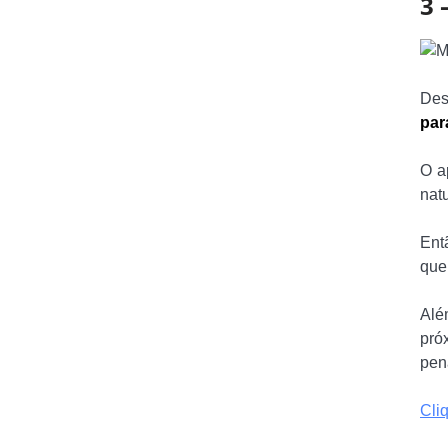
3 
Des
par
O a
natu
Ent
que
Alé
próx
pen
Cli