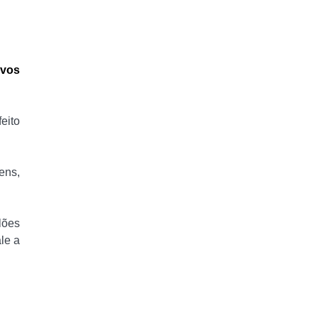
ivos
eito
ens,
lões
ale a