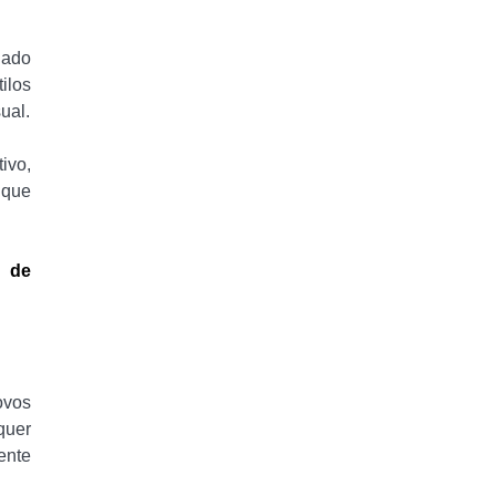
ado
ilos
ual.
ivo,
 que
e de
ovos
quer
ente