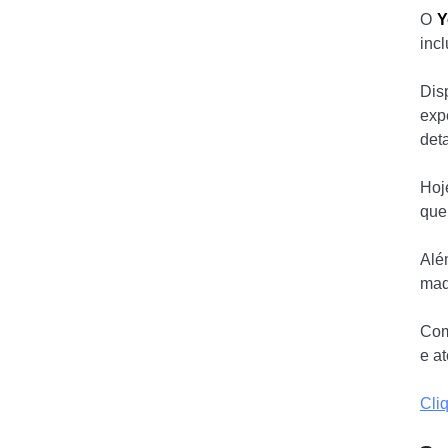
O
Y
incl
Dis
exp
deta
Hoj
que
Alé
maq
Com
e a
Cli