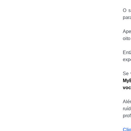
O s
par
Ape
oito
Ent
exp
Se 
MyE
voc
Alé
ruí
prof
Cli