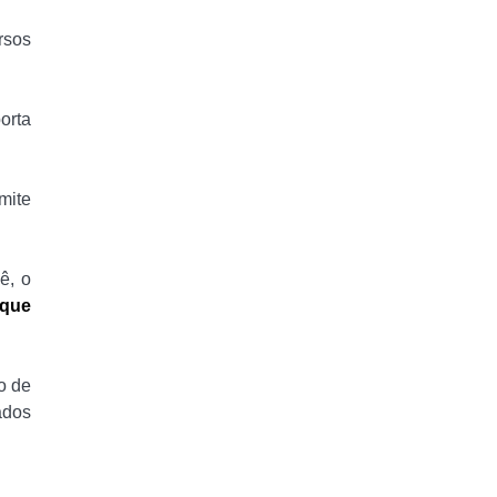
rsos
orta
mite
ê, o
 que
o de
ados