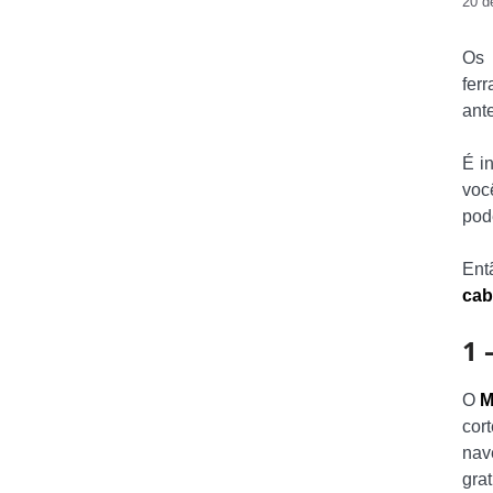
20 d
O
fer
ant
É i
voc
pod
Ent
cab
1 
O
M
cor
nav
grat